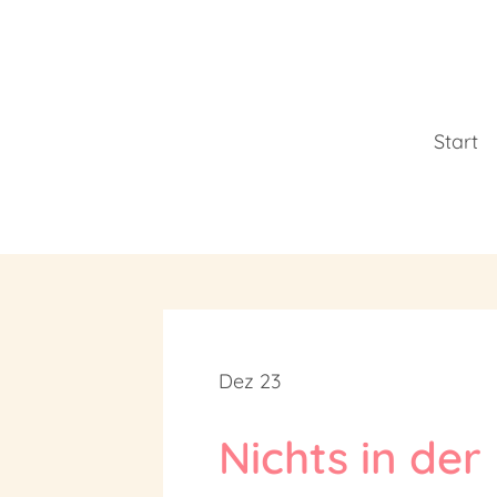
Skip
to
content
Start
Dez 23
Nichts in de