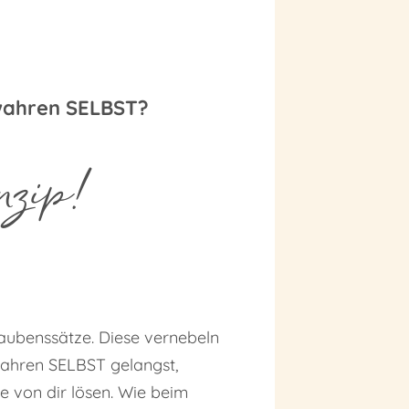
 wahren SELBST?
nzip!
laubenssätze. Diese vernebeln
 wahren SELBST gelangst,
e von dir lösen. Wie beim